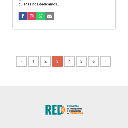
quienes nos dedicamos...
1
2
3
4
5
6