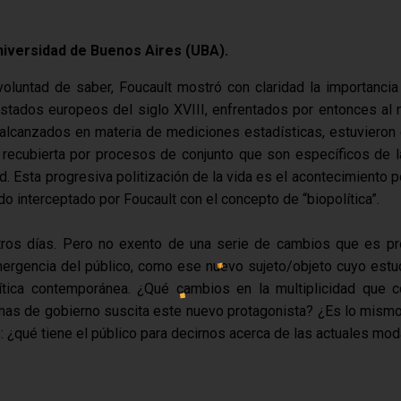
niversidad de Buenos Aires (UBA).
 voluntad de saber, Foucault mostró con claridad la importanc
estados europeos del siglo XVIII, enfrentados por entonces al 
 alcanzados en materia de mediciones estadísticas, estuvieron
ecubierta por procesos de conjunto que son específicos de la 
. Esta progresiva politización de la vida es el acontecimiento po
do interceptado por Foucault con el concepto de “biopolítica”.
ros días. Pero no exento de una serie de cambios que es pre
rgencia del público, como ese nuevo sujeto/objeto cuyo estu
olítica contemporánea. ¿Qué cambios en la multiplicidad que 
mas de gobierno suscita este nuevo protagonista? ¿Es lo mismo
 ¿qué tiene el público para decirnos acerca de las actuales mod