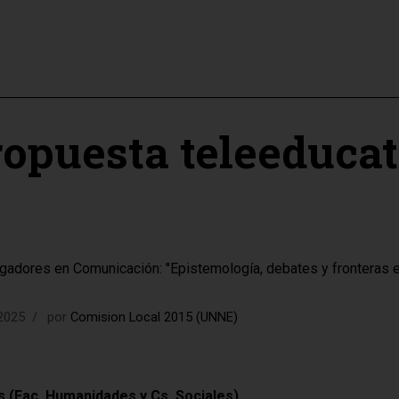
opuesta teleeduca
gadores en Comunicación: "Epistemología, debates y fronteras 
 2025
por
Comision Local 2015 (UNNE)
 (Fac. Humanidades y Cs. Sociales).