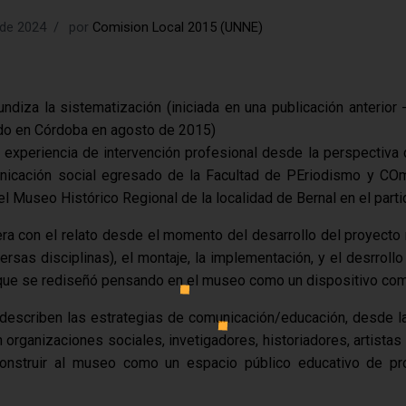
 de 2024
por
Comision Local 2015 (UNNE)
undiza la sistematización (iniciada en una publicación anterior 
o en Córdoba en agosto de 2015)
a experiencia de intervención profesional desde la perspectiv
nicación social egresado de la Facultad de PEriodismo y COm
el Museo Histórico Regional de la localidad de Bernal en el part
ra con el relato desde el momento del desarrollo del proyecto m
ersas disciplinas), el montaje, la implementación, y el desrrollo
que se rediseñó pensando en el museo como un dispositivo com
 describen las estrategias de comunicación/educación, desde la
n organizaciones sociales, invetigadores, historiadores, artistas
e construir al museo como un espacio público educativo de p