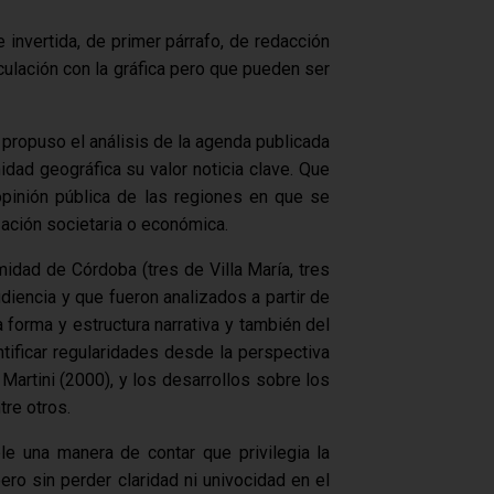
 invertida, de primer párrafo, de redacción
culación con la gráfica pero que pueden ser
 propuso el análisis de la agenda publicada
dad geográfica su valor noticia clave. Que
opinión pública de las regiones en que se
zación societaria o económica.
dad de Córdoba (tres de Villa María, tres
diencia y que fueron analizados a partir de
a forma y estructura narrativa y también del
ntificar regularidades desde la perspectiva
artini (2000), y los desarrollos sobre los
tre otros.
le una manera de contar que privilegia la
ro sin perder claridad ni univocidad en el