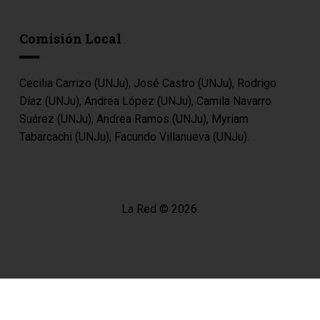
Comisión Local
Cecilia Carrizo (UNJu), José Castro (UNJu), Rodrigo
Díaz (UNJu), Andrea López (UNJu), Camila Navarro
Suárez (UNJu), Andrea Ramos (UNJu), Myriam
Tabarcachi (UNJu), Facundo Villanueva (UNJu).
La Red © 2026.