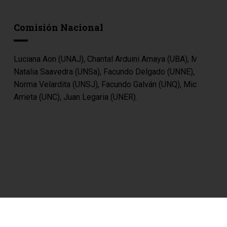
Comisión Nacional
Luciana Aon (UNAJ), Chantal Arduini Amaya (UBA), María
Natalia Saavedra (UNSa), Facundo Delgado (UNNE),
Norma Velardita (UNSJ), Facundo Galván (UNQ), Micaela
Arrieta (UNC), Juan Legaria (UNER).