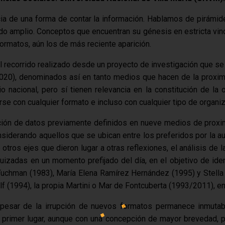
cia de una forma de contar la información. Hablamos de pirámide
ido amplio. Conceptos que encuentran su génesis en estricta vin
formatos, aún los de más reciente aparición.
 recorrido realizado desde un proyecto de investigación que se
020), denominados así en tanto medios que hacen de la proximi
 nacional, pero sí tienen relevancia en la constitución de la 
se con cualquier formato e incluso con cualquier tipo de organi
ción de datos previamente definidos en nueve medios de proximi
nsiderando aquellos que se ubican entre los preferidos por la au
 otros ejes que dieron lugar a otras reflexiones, el análisis de l
uizadas en un momento prefijado del día, en el objetivo de ide
chman (1983), María Elena Ramírez Hernández (1995) y Stella M
 (1994), la propia Martini o Mar de Fontcuberta (1993/2011), en
a pesar de la irrupción de nuevos formatos permanece inmutab
primer lugar, aunque con una concepción de mayor brevedad, pe