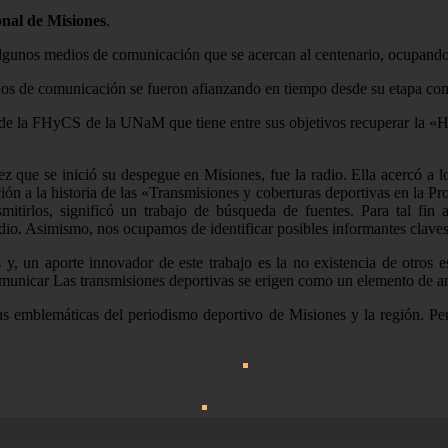
nal de Misiones
.
algunos medios de comunicación que se acercan al centenario, ocupando
ios de comunicación se fueron afianzando en tiempo desde su etapa com
 de la FHyCS de la UNaM que tiene entre sus objetivos recuperar la «Hi
 que se inició su despegue en Misiones, fue la radio. Ella acercó a lo
ción a la historia de las «Transmisiones y coberturas deportivas en la 
nsmitirlos, significó un trabajo de búsqueda de fuentes. Para tal fin
edio. Asimismo, nos ocupamos de identificar posibles informantes claves
s y, un aporte innovador de este trabajo es la no existencia de otros 
omunicar Las transmisiones deportivas se erigen como un elemento de a
guras emblemáticas del periodismo deportivo de Misiones y la región. P