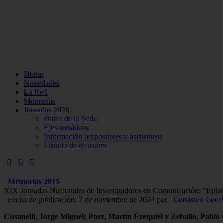
Home
Novedades
La Red
Memorias
Jornadas 2026
Datos de la Sede
Ejes temáticos
Información (expositores y asistentes)
Listado de difusores
Memorias 2015
XIX Jornadas Nacionales de Investigadores en Comunicación: "Epist
Fecha de publicación: 7 de noviembre de 2024
por
Comision Loca
Cusanelli, Jorge Miguel; Paez, Martín Ezequiel y Zeballo, Pabl