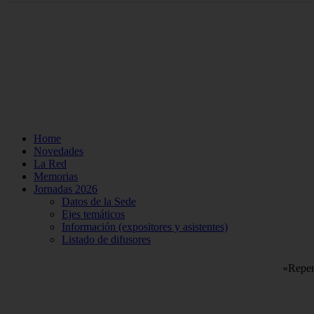
Home
Novedades
La Red
Memorias
Jornadas 2026
Datos de la Sede
Ejes temáticos
Información (expositores y asistentes)
Listado de difusores
«Repens
Buscar: